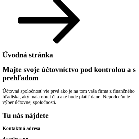
dolu
na
obsah
Úvodná stránka
Majte svoje účtovníctvo pod kontrolou a s
prehľadom
Účtovná spoločnosť vie prvá ako je na tom vaša firma z finančného
hľadiska, aký mala obrat či a aké bude platiť dane. Nepodceňujte
výber účtovnej spoločnosti.
Tu nás nájdete
Kontaktná adresa
Accube s.r.o.