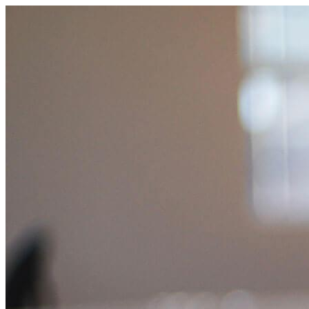
Prejsť
na
obsah