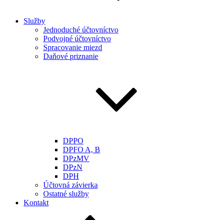
Služby
Jednoduché účtovníctvo
Podvojné účtovníctvo
Spracovanie miezd
Daňové priznanie
DPPO
DPFO A, B
DPzMV
DPzN
DPH
Účtovná závierka
Ostatné služby
Kontakt
Posunúť