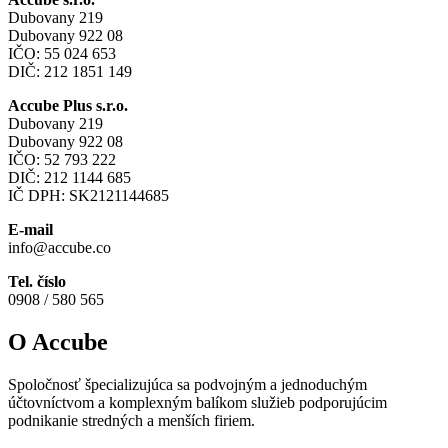
Dubovany 219
Dubovany 922 08
IČO: 55 024 653
DIČ: 212 1851 149
Accube Plus s.r.o.
Dubovany 219
Dubovany 922 08
IČO: 52 793 222
DIČ: 212 1144 685
IČ DPH: SK2121144685
E-mail
info@accube.co
Tel. číslo
0908 / 580 565
O Accube
Spoločnosť špecializujúca sa podvojným a jednoduchým
účtovníctvom a komplexným balíkom služieb podporujúcim
podnikanie stredných a menších firiem.