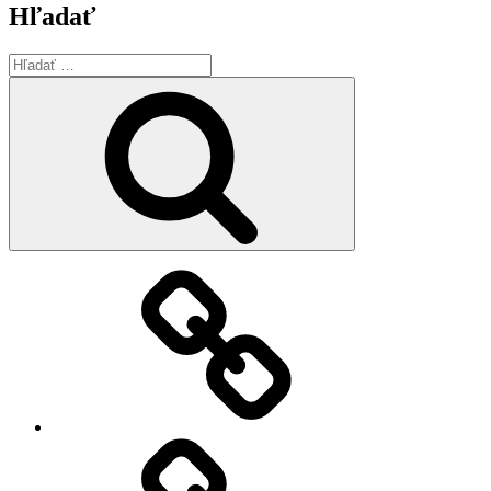
Hľadať
Hľadať:
Vyhľadávanie
Úvod
O
Accube