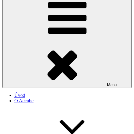
Menu
Úvod
O Accube